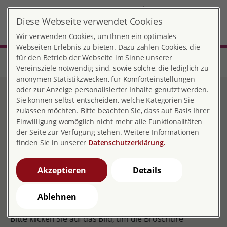
DE
Diese Webseite verwendet Cookies
Holzminden
MENÜ
Wir verwenden Cookies, um Ihnen ein optimales
Webseiten-Erlebnis zu bieten. Dazu zählen Cookies, die
für den Betrieb der Webseite im Sinne unserer
Start
Niedersachsen
Beratungsstelle Holzminden
Unser Angebot in leichter Sprache
Vereinsziele notwendig sind, sowie solche, die lediglich zu
anonymen Statistikzwecken, für Komforteinstellungen
oder zur Anzeige personalisierter Inhalte genutzt werden.
Unser Angebot in leichter
Sie können selbst entscheiden, welche Kategorien Sie
zulassen möchten. Bitte beachten Sie, dass auf Basis Ihrer
Sprache
Einwilligung womöglich nicht mehr alle Funktionalitäten
der Seite zur Verfügung stehen. Weitere Informationen
finden Sie in unserer
Datenschutzerklärung.
Boschüre Liebe, Sex und
Akzeptieren
Details
Schwangerschaft
Ablehnen
nicht barrierefrei
Bitte klicken Sie auf das Bild, um die Broschüre