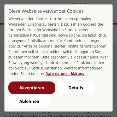
DE
Diese Webseite verwendet Cookies
Soltau
MENÜ
Wir verwenden Cookies, um Ihnen ein optimales
Webseiten-Erlebnis zu bieten. Dazu zählen Cookies, die
für den Betrieb der Webseite im Sinne unserer
Start
Niedersachsen
Beratungsstelle Soltau
Sexualpädagogisches Angebot
Vereinsziele notwendig sind, sowie solche, die lediglich zu
Verleih von sexualpädagogischen Materialien
anonymen Statistikzwecken, für Komforteinstellungen
oder zur Anzeige personalisierter Inhalte genutzt werden.
Sie können selbst entscheiden, welche Kategorien Sie
Verleih von
zulassen möchten. Bitte beachten Sie, dass auf Basis Ihrer
Einwilligung womöglich nicht mehr alle Funktionalitäten
sexualpädagogischen
der Seite zur Verfügung stehen. Weitere Informationen
finden Sie in unserer
Datenschutzerklärung.
Materialien
Akzeptieren
Details
Ablehnen
Für Ihre sexualpädagogische Veranstaltung verleihen