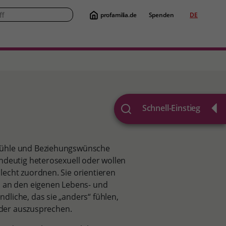
profamilia.de
Spenden
DE
Suche
Schnell-Einstieg
efühle und Beziehungswünsche
ndeutig heterosexuell oder wollen
lecht zuordnen. Sie orientieren
n an den eigenen Lebens- und
liche, das sie „anders“ fühlen,
 oder auszusprechen.