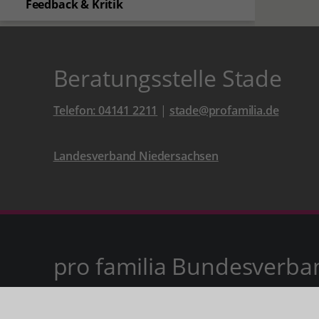
Feedback & Kritik
Beratungsstelle Stade
Telefon: 04141 2211
|
stade@profamilia.de
Landesverband Niedersachsen
pro familia Bundesverba
Spendenkonto