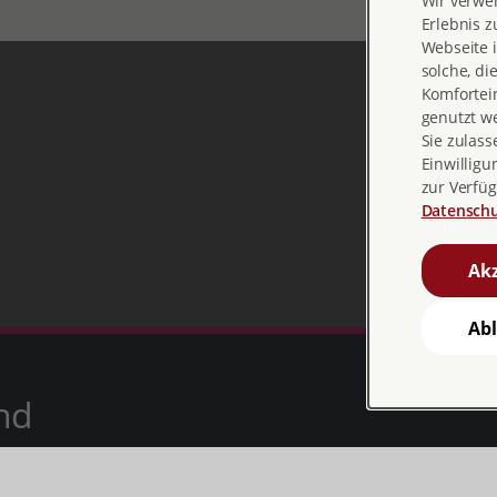
Wir verwe
Erlebnis z
Webseite i
solche, di
Komfortein
genutzt w
Sie zulass
Einwilligu
zur Verfüg
Datenschu
Akz
Ab
nd