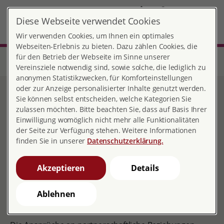
DE
Diese Webseite verwendet Cookies
Stade
MENÜ
Wir verwenden Cookies, um Ihnen ein optimales
Webseiten-Erlebnis zu bieten. Dazu zählen Cookies, die
für den Betrieb der Webseite im Sinne unserer
Start
Niedersachsen
Beratungsstelle Stade
Partnerschaftsberatung
Vereinsziele notwendig sind, sowie solche, die lediglich zu
anonymen Statistikzwecken, für Komforteinstellungen
oder zur Anzeige personalisierter Inhalte genutzt werden.
Paarberatung
Sie können selbst entscheiden, welche Kategorien Sie
zulassen möchten. Bitte beachten Sie, dass auf Basis Ihrer
Einwilligung womöglich nicht mehr alle Funktionalitäten
der Seite zur Verfügung stehen. Weitere Informationen
finden Sie in unserer
Datenschutzerklärung.
Eine Beziehung beginnt häufig glücklich verliebt, voller
Optimismus und in dem Glauben, nichts könne dieser
Akzeptieren
Details
Liebe etwas anhaben. In der Dynamik einer
langjährigen Partnerschaft dagegen erfährt jedes Paar
zwangsläufig Höhen und Tiefen und sieht sich vielen
Ablehnen
Herausforderungen ausgesetzt.