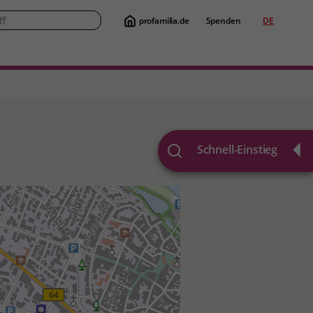
profamilia.de
Spenden
DE
Suche
Schnell-Einstieg