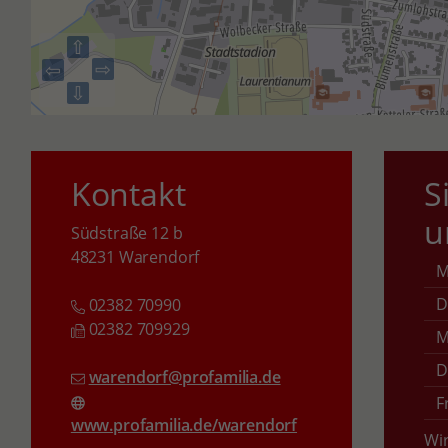
⇧
⇨
⇦
⇩
Kontakt
S
u
Südstraße 12 b
48231 Warendorf
D
02382 70990
02382 709929
M
D
warendorf@profamilia.de
F
www.profamilia.de/warendorf
Wir