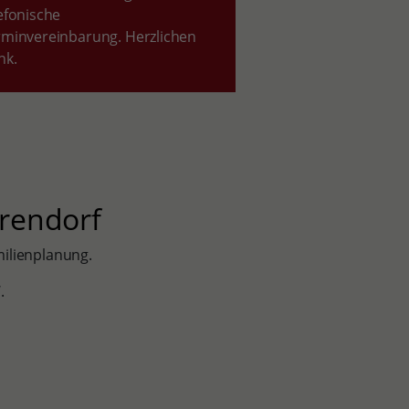
efonische
rminvereinbarung. Herzlichen
nk.
arendorf
milienplanung.
W.