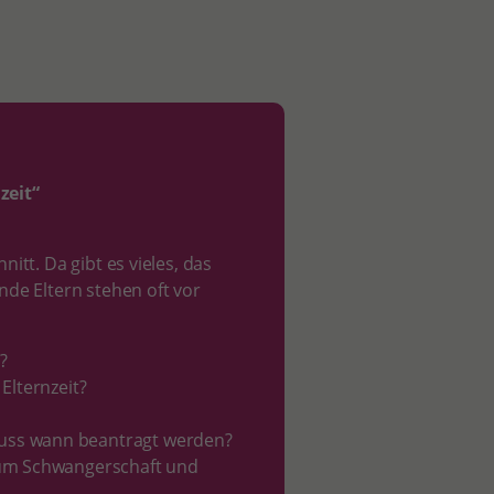
zeit“
tt. Da gibt es vieles, das
de Eltern stehen oft vor
?
Elternzeit?
uss wann beantragt werden?
 um Schwangerschaft und