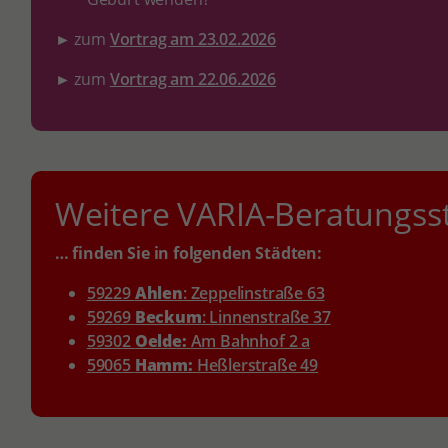
►
zum
Vortrag am 23.02.2026
►
zum
Vortrag am 22.06.2026
Weitere VARIA-Beratungsst
… finden Sie in folgenden Städten:
59229
Ahlen
: Zeppelinstraße 63
59269
Beckum
: Linnenstraße 37
59302
Oelde:
Am Bahnhof 2 a
59065
Hamm:
Heßlerstraße 49