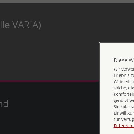
le VARIA)
Diese W
Wir verwe
Erlebnis z
Webseite i
solche, di
Komfortein
nd
genutzt w
Sie zulass
Einwilligu
zur Verfüg
Datenschu