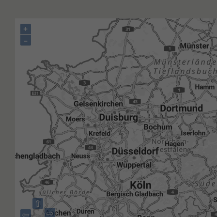
+
–
⇧
⇨
⇦