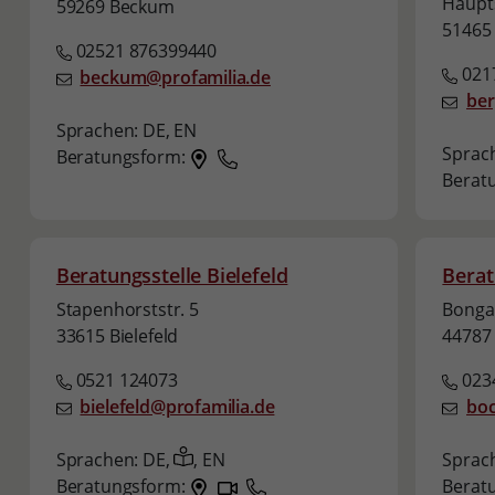
Haupts
59269 Beckum
51465
02521 876399440
021
beckum@profamilia.de
ber
Sprachen:
DE,
EN
Sprac
Beratungsform:
Berat
Beratungsstelle Bielefeld
Berat
Stapenhorststr. 5
Bongar
33615 Bielefeld
44787
0521 124073
023
bielefeld@profamilia.de
bo
Sprachen:
DE,
,
EN
Sprac
Beratungsform:
Berat