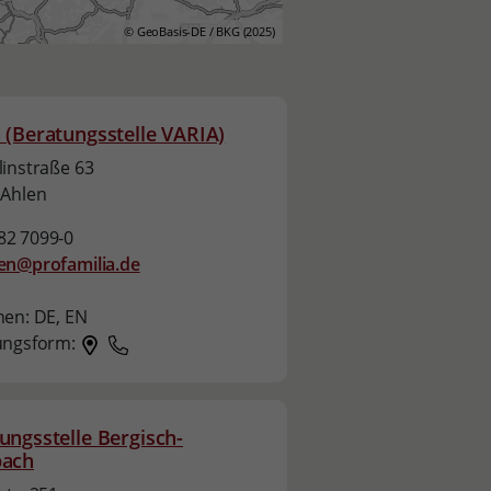
© GeoBasis-DE / BKG (2025)
 (Beratungsstelle VARIA)
instraße 63
 Ahlen
2 7099-0
en@profamilia.de
hen:
DE,
EN
ungsform:
ungsstelle Bergisch-
bach