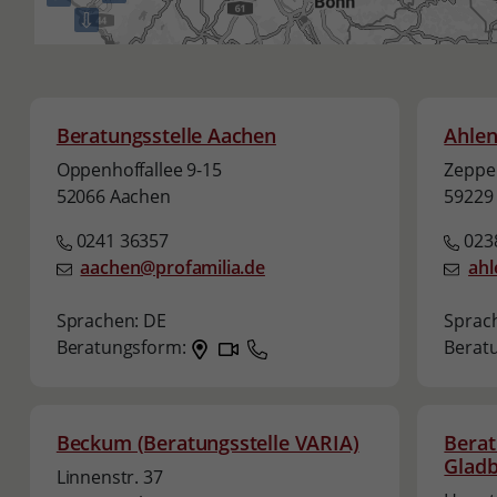
⇩
Beratungsstelle Aachen
Ahlen
Oppenhoffallee 9-15
Zeppel
52066 Aachen
59229
0241 36357
0238
aachen@profamilia.de
ahl
Sprachen:
DE
Sprac
Beratungsform:
Berat
Beckum (Beratungsstelle VARIA)
Berat
Glad
Linnenstr. 37