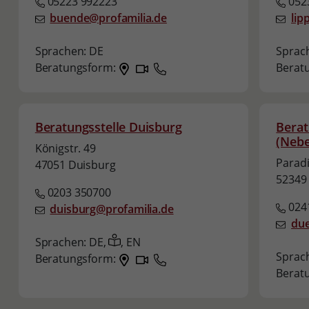
05223 992223
052
buende@profamilia.de
lip
Sprachen:
DE
Sprac
Beratungsform:
Berat
Beratungsstelle Duisburg
Berat
(Nebe
Königstr. 49
Parad
47051 Duisburg
52349
0203 350700
024
duisburg@profamilia.de
due
Sprachen:
DE,
,
EN
Sprac
Beratungsform:
Berat