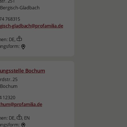
tr. 251
 Bergisch-Gladbach
74 768315
gisch-gladbach@profamilia.de
hen:
DE,
ungsform:
ungsstelle Bochum
dstr. 25
 Bochum
4 12320
chum@profamilia.de
hen:
DE,
,
EN
ungsform: