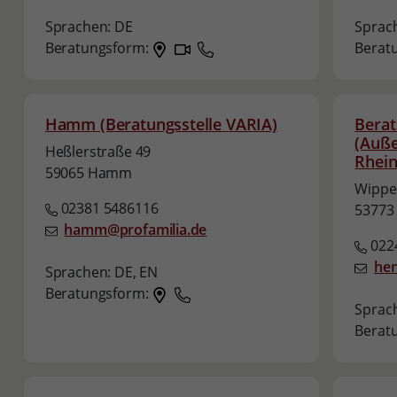
Sprachen:
DE
Sprac
Beratungsform:
Berat
Hamm (Beratungsstelle VARIA)
Berat
(Auße
Heßlerstraße 49
Rhein
59065 Hamm
Wippe
02381 5486116
53773
hamm@profamilia.de
022
hen
Sprachen:
DE,
EN
Beratungsform:
Sprac
Berat