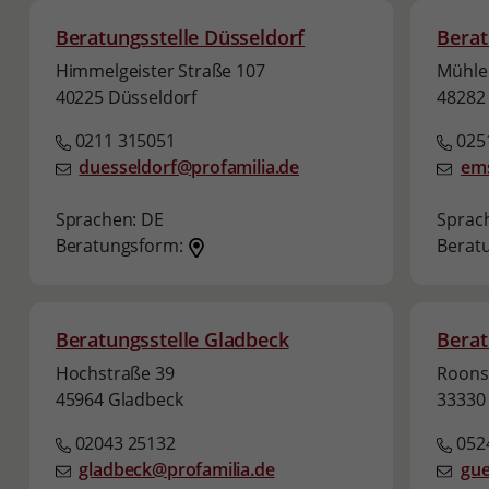
Beratungsstelle Düsseldorf
Berat
Himmelgeister Straße 107
Mühle
40225 Düsseldorf
48282
0211 315051
0251
duesseldorf@profamilia.de
ems
Sprachen:
DE
Sprac
Beratungsform:
Berat
Beratungsstelle Gladbeck
Berat
Hochstraße 39
Roonst
45964 Gladbeck
33330
02043 25132
052
gladbeck@profamilia.de
gue