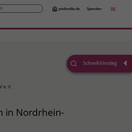
profamilia.de
Spenden
DE
Suche
Schnell-Einstieg
 e. V.
n in Nordrhein-