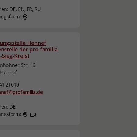
hen:
DE,
EN,
FR,
RU
ungsform:
ungsstelle Hennef
nstelle der pro familia
-Sieg-Kreis)
nhohner Str. 16
 Hennef
41 21010
nef@profamilia.de
hen:
DE
ungsform: