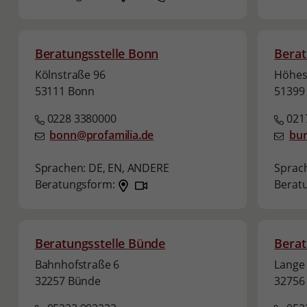
Beratungsstelle Bonn
Berat
Kölnstraße 96
Höhest
53111 Bonn
51399
0228 3380000
021
bonn@profamilia.de
bur
Sprachen:
DE,
EN,
ANDERE
Sprac
Beratungsform:
Berat
Beratungsstelle Bünde
Berat
Bahnhofstraße 6
Lange 
32257 Bünde
32756