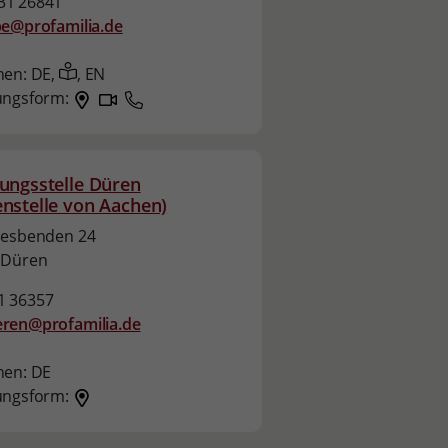
31 26841
pe@profamilia.de
hen:
DE,
,
EN
ungsform:
ungsstelle Düren
nstelle von Aachen)
iesbenden 24
 Düren
1 36357
ren@profamilia.de
hen:
DE
ungsform: