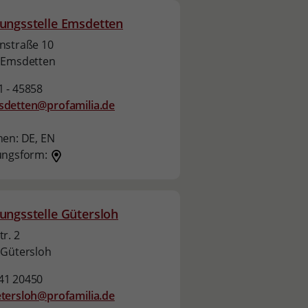
ungsstelle Emsdetten
nstraße 10
 Emsdetten
 - 45858
detten@profamilia.de
hen:
DE,
EN
ungsform:
ungsstelle Gütersloh
r. 2
 Gütersloh
41 20450
tersloh@profamilia.de