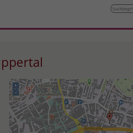
uppertal
+
-