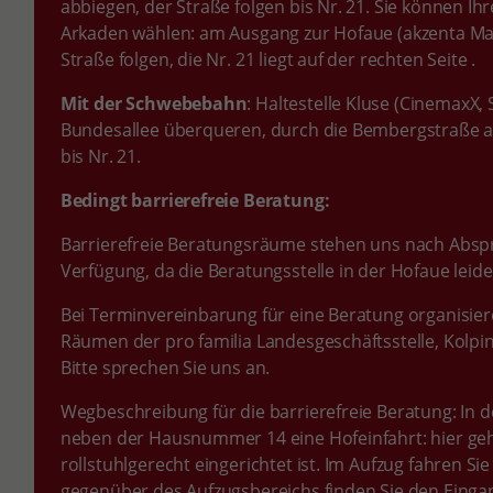
abbiegen, der Straße folgen bis Nr. 21. Sie können I
Arkaden wählen: am Ausgang zur Hofaue (akzenta Ma
Straße folgen, die Nr. 21 liegt auf der rechten Seite .
Mit der Schwebebahn
: Haltestelle Kluse (CinemaxX,
Bundesallee überqueren, durch die Bembergstraße au
bis Nr. 21.
Bedingt barrierefreie Beratung:
Barrierefreie Beratungsräume stehen uns
nach Abspr
Verfügung, da die Beratungsstelle in der Hofaue leider 
Bei Terminvereinbarung für eine Beratung organisie
Räumen der pro familia Landesgeschäftsstelle, Kolpings
Bitte sprechen Sie uns an.
Wegbeschreibung für die barrierefreie Beratung: In d
neben der Hausnummer 14 eine Hofeinfahrt: hier geht
rollstuhlgerecht eingerichtet ist. Im Aufzug fahren Si
gegenüber des Aufzugsbereichs finden Sie den Eing