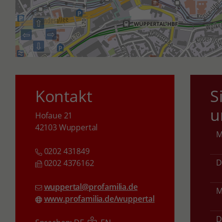
⇧
⇨
⇦
⇩
Kontakt
S
u
Hofaue 21
42103 Wuppertal
0202 431849
D
0202 4376162
wuppertal@profamilia.de
M
www.profamilia.de/wuppertal
D