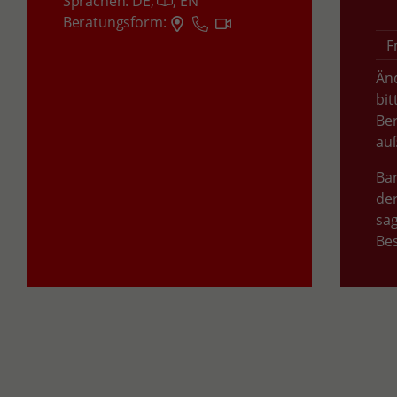
Sprachen:
DE,
,
EN
Beratungsform:
F
Än
bi
Be
auß
Bar
der
sag
Bes