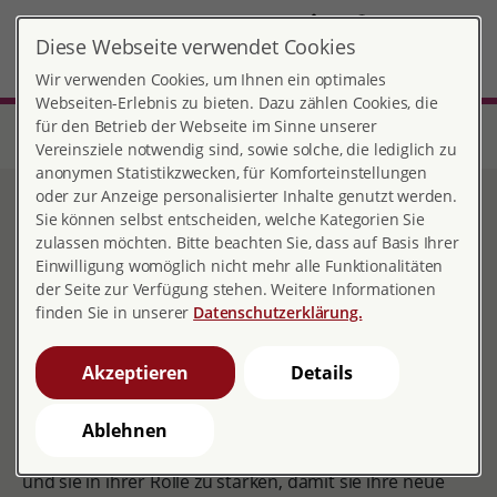
DE
Diese Webseite verwendet Cookies
Wuppertal
MENÜ
Wir verwenden Cookies, um Ihnen ein optimales
Webseiten-Erlebnis zu bieten. Dazu zählen Cookies, die
für den Betrieb der Webseite im Sinne unserer
Start
Nordrhein-Westfalen
Beratungsstelle Wuppertal
Familienhebamme
Vereinsziele notwendig sind, sowie solche, die lediglich zu
anonymen Statistikzwecken, für Komforteinstellungen
oder zur Anzeige personalisierter Inhalte genutzt werden.
Familienhebamme
Sie können selbst entscheiden, welche Kategorien Sie
zulassen möchten. Bitte beachten Sie, dass auf Basis Ihrer
Einwilligung womöglich nicht mehr alle Funktionalitäten
der Seite zur Verfügung stehen. Weitere Informationen
finden Sie in unserer
Datenschutzerklärung.
Eine Schwangerschaft, die Geburt und die Zeit danach
verändern das Leben eines Paares und/oder einer
Akzeptieren
Details
Familie. Vieles ist schön, aber nicht immer ist es einfach
und manches wird zur Belastung. Die Arbeit der
Familienhebamme bei der pro familia Beratungsstelle
Ablehnen
Wuppertal beinhaltet werdende Eltern zu begleiten
und sie in ihrer Rolle zu stärken, damit sie ihre neue