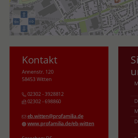
⇧
⇨
⇦
⇩
Kontakt
S
u
Annenstr. 120
58453 Witten
02302 - 3928812
D
02302 - 698860
M
eb.witten@profamilia.de
D
www.profamilia.de/eb-witten