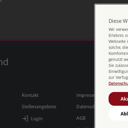
Diese W
Wir verwe
Erlebnis z
Webseite i
solche, di
Komfortein
nd
genutzt w
Sie zulass
Einwilligu
zur Verfüg
Datenschu
Kontakt
Impressum
Akz
Stellenangebote
Datenschutz
Ab
AGB