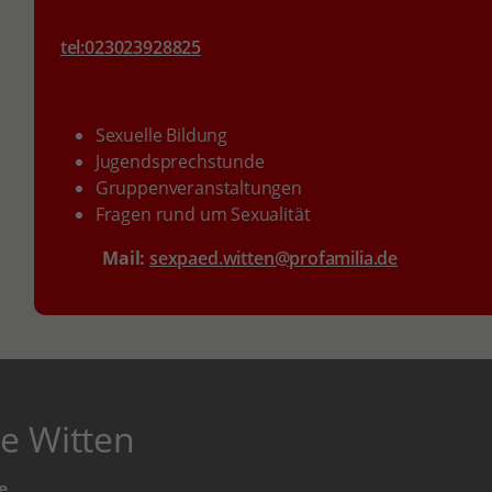
tel:023023928825
Sexuelle Bildung
Jugendsprechstunde
Gruppenveranstaltungen
Fragen rund um Sexualität
Mail:
sexpaed.witten@profamilia.de
e Witten
e