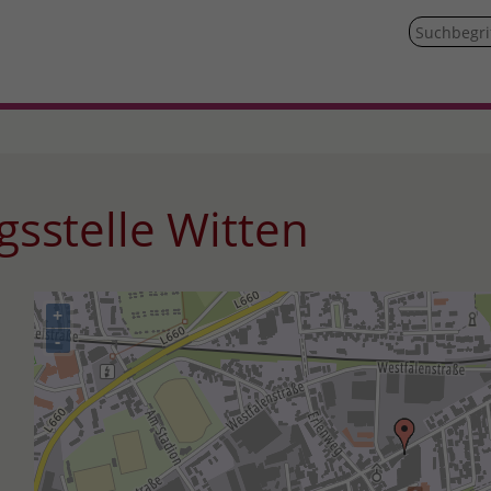
gsstelle Witten
+
-