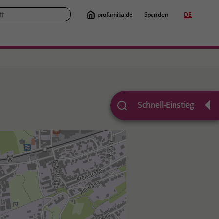
profamilia.de
Spenden
DE
Suche
Schnell-Einstieg