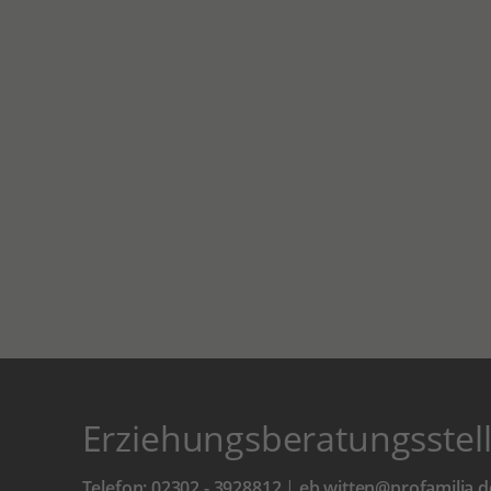
Erziehungsberatungsstell
Telefon: 02302 - 3928812
|
eb.witten@profamilia.d