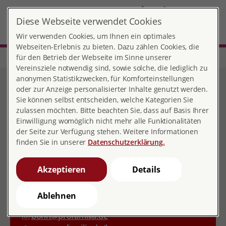
DE
Diese Webseite verwendet Cookies
Bonn
MENÜ
Wir verwenden Cookies, um Ihnen ein optimales
Webseiten-Erlebnis zu bieten. Dazu zählen Cookies, die
für den Betrieb der Webseite im Sinne unserer
Start
Nordrhein-Westfalen
Beratungsstelle Bonn
Vereinsziele notwendig sind, sowie solche, die lediglich zu
Beratungsstelle Bonn
anonymen Statistikzwecken, für Komforteinstellungen
oder zur Anzeige personalisierter Inhalte genutzt werden.
Sie können selbst entscheiden, welche Kategorien Sie
zulassen möchten. Bitte beachten Sie, dass auf Basis Ihrer
Einwilligung womöglich nicht mehr alle Funktionalitäten
Kontakt
der Seite zur Verfügung stehen. Weitere Informationen
finden Sie in unserer
Datenschutzerklärung.
Kölnstraße 96
53111 Bonn
Akzeptieren
Details
0228 3380000
0228 33800088
Ablehnen
bonn@profamilia.de