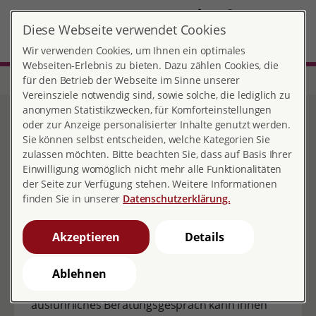
DE
Diese Webseite verwendet Cookies
Bonn
MENÜ
Wir verwenden Cookies, um Ihnen ein optimales
Webseiten-Erlebnis zu bieten. Dazu zählen Cookies, die
für den Betrieb der Webseite im Sinne unserer
Start
Nordrhein-Westfalen
Beratungsstelle Bonn
Verhütung
Vereinsziele notwendig sind, sowie solche, die lediglich zu
anonymen Statistikzwecken, für Komforteinstellungen
Sichere Verhütung
oder zur Anzeige personalisierter Inhalte genutzt werden.
Sie können selbst entscheiden, welche Kategorien Sie
zulassen möchten. Bitte beachten Sie, dass auf Basis Ihrer
Einwilligung womöglich nicht mehr alle Funktionalitäten
der Seite zur Verfügung stehen. Weitere Informationen
finden Sie in unserer
Datenschutzerklärung.
Sie können sich bei uns über die verschiedenen
Akzeptieren
Details
Möglichkeiten der Empfängnisverhütung und
deren Anwendung, Wirkungsweise, Vorzüge und
Ablehnen
Nachteile und Risiken informieren. Ein
ausführliches Beratungsgespräch kann ihnen