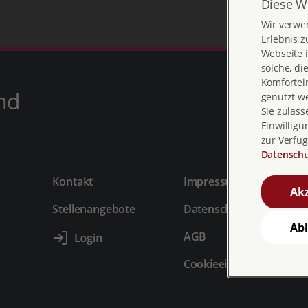
Diese W
Wir verwe
Erlebnis z
Webseite i
solche, di
Komfortein
nd
genutzt w
Sie zulass
Einwilligu
zur Verfüg
Datenschu
Kontakt
Impressum
Akz
Stellenangebote
Datenschutz
Ab
AGB
Cookieeinstellungen