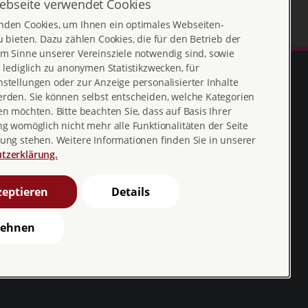
ebseite verwendet Cookies
nden Cookies, um Ihnen ein optimales Webseiten-
u bieten. Dazu zählen Cookies, die für den Betrieb der
m Sinne unserer Vereinsziele notwendig sind, sowie
e lediglich zu anonymen Statistikzwecken, für
stellungen oder zur Anzeige personalisierter Inhalte
erden. Sie können selbst entscheiden, welche Kategorien
en möchten. Bitte beachten Sie, dass auf Basis Ihrer
ng womöglich nicht mehr alle Funktionalitäten der Seite
ung stehen. Weitere Informationen finden Sie in unserer
tzerklärung.
Erklärung zur
profamilia_bv
eptieren
Details
Barrierefreiheit
youtube
Barriere melden
lehnen
profamilia.bv
pro familia pia