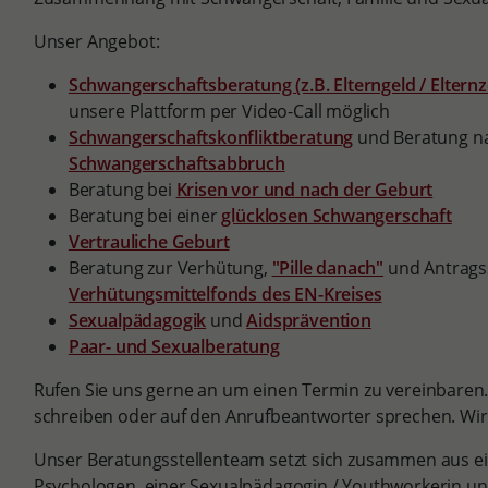
Unser Angebot:
Schwangerschaftsberatung (z.B. Elterngeld / Elternze
unsere Plattform per Video-Call möglich
Schwangerschaftskonfliktberatung
und Beratung n
Schwangerschaftsabbruch
Beratung bei
Krisen vor und nach der Geburt
Beratung bei einer
glücklosen Schwangerschaft
Vertrauliche Geburt
Beratung zur Verhütung,
"Pille danach"
und Antragss
Verhütungsmittelfonds des EN-Kreises
Sexualpädagogik
und
Aidsprävention
Paar- und Sexualberatung
Rufen Sie uns gerne an um einen Termin zu vereinbaren.
schreiben oder auf den Anrufbeantworter sprechen. Wi
Unser Beratungsstellenteam setzt sich zusammen aus ei
Psychologen, einer Sexualpädagogin / Youthworkerin un