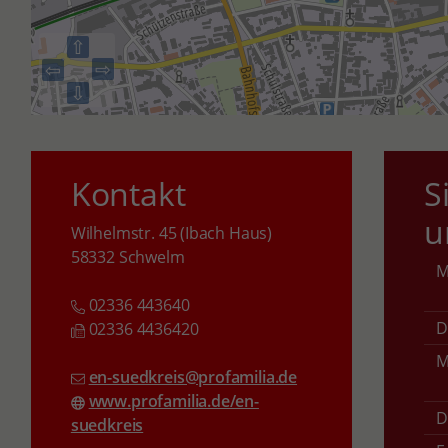
⇧
⇨
⇦
⇩
Kontakt
S
u
Wilhelmstr. 45 (Ibach Haus)
58332 Schwelm
02336 443640
D
02336 4436420
M
en-suedkreis@profamilia.de
www.profamilia.de/en-
D
suedkreis