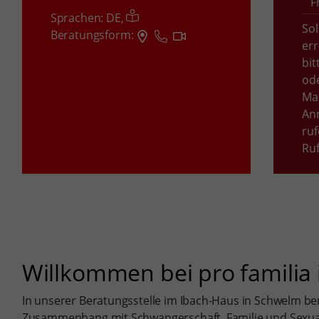
F
Sprachen:
DE,
Sol
Beratungsform:
err
bit
ode
Mai
An
ruf
Ru
Willkommen bei pro familia
In unserer Beratungsstelle im Ibach-Haus in Schwelm be
Zusammenhang mit Schwangerschaft, Familie und Sexual