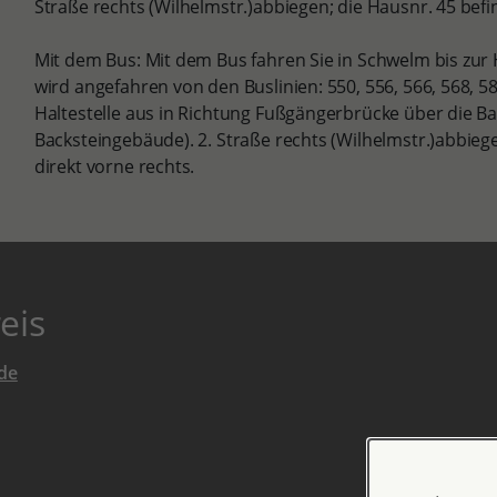
Straße rechts (Wilhelmstr.)abbiegen; die Hausnr. 45 befin
Mit dem Bus: Mit dem Bus fahren Sie in Schwelm bis zur Hal
wird angefahren von den Buslinien: 550, 556, 566, 568, 5
Haltestelle aus in Richtung Fußgängerbrücke über die Ba
Backsteingebäude). 2. Straße rechts (Wilhelmstr.)abbiege
direkt vorne rechts.
eis
de