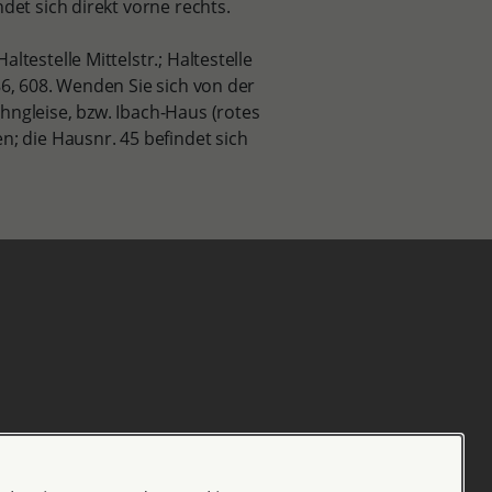
det sich direkt vorne rechts.
testelle Mittelstr.; Haltestelle
86, 608. Wenden Sie sich von der
hngleise, bzw. Ibach-Haus (rotes
n; die Hausnr. 45 befindet sich