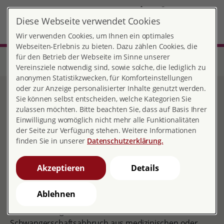
DE
Diese Webseite verwendet Cookies
EN-Südkreis
MENÜ
Wir verwenden Cookies, um Ihnen ein optimales
Webseiten-Erlebnis zu bieten. Dazu zählen Cookies, die
für den Betrieb der Webseite im Sinne unserer
Start
Nordrhein-Westfalen
Beratungsstelle EN Südkreis
Glücklose Schwangerschaft
Vereinsziele notwendig sind, sowie solche, die lediglich zu
anonymen Statistikzwecken, für Komforteinstellungen
oder zur Anzeige personalisierter Inhalte genutzt werden.
Glücklose Schwangerschaft
Sie können selbst entscheiden, welche Kategorien Sie
zulassen möchten. Bitte beachten Sie, dass auf Basis Ihrer
Einwilligung womöglich nicht mehr alle Funktionalitäten
der Seite zur Verfügung stehen. Weitere Informationen
finden Sie in unserer
Datenschutzerklärung.
Glücklose Schwangerschaft
Eltern, die ihr Kind in der Schwangerschaft, während
Akzeptieren
Details
oder nach der Geburt verlieren, fehlt oft die
Möglichkeit, sich über ihre Erfahrungen und Gefühle
Ablehnen
auszutauschen, oder das Wissen um professionelle
Unterstützung. Besonders tabuisiert ist der
Schwangerschaftsabbruch aus medizinischen oder