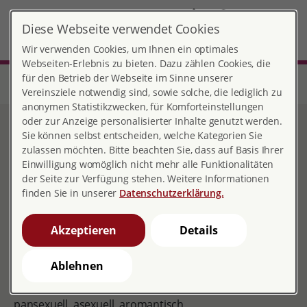
DE
Diese Webseite verwendet Cookies
Kaiserslautern
MENÜ
Wir verwenden Cookies, um Ihnen ein optimales
Webseiten-Erlebnis zu bieten. Dazu zählen Cookies, die
für den Betrieb der Webseite im Sinne unserer
Start
Rheinland-Pfalz
Beratungsstelle Kaiserslautern
Café Q - Queerer Jugendtreff
Vereinsziele notwendig sind, sowie solche, die lediglich zu
anonymen Statistikzwecken, für Komforteinstellungen
oder zur Anzeige personalisierter Inhalte genutzt werden.
Café Q - Queerer
Sie können selbst entscheiden, welche Kategorien Sie
zulassen möchten. Bitte beachten Sie, dass auf Basis Ihrer
Jugendtreff
Einwilligung womöglich nicht mehr alle Funktionalitäten
der Seite zur Verfügung stehen. Weitere Informationen
finden Sie in unserer
Datenschutzerklärung.
Der Jugendtreff für queere
Akzeptieren
Details
Menschen von 14 bis 18 Jahren in
Kaiserslautern
Ablehnen
Du bist queer – also lesbisch, schwul, bisexuell,
pansexuell, asexuell, aromantisch,