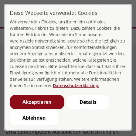
DE
Diese Webseite verwendet Cookies
Ludwigshafen
MENÜ
Wir verwenden Cookies, um Ihnen ein optimales
Webseiten-Erlebnis zu bieten. Dazu zählen Cookies, die
für den Betrieb der Webseite im Sinne unserer
Start
Rheinland-Pfalz
Beratungsstelle Ludwigshafen
Online-Beratung
Vereinsziele notwendig sind, sowie solche, die lediglich zu
anonymen Statistikzwecken, für Komforteinstellungen
oder zur Anzeige personalisierter Inhalte genutzt werden.
Online-Beratung
Sie können selbst entscheiden, welche Kategorien Sie
zulassen möchten. Bitte beachten Sie, dass auf Basis Ihrer
Einwilligung womöglich nicht mehr alle Funktionalitäten
der Seite zur Verfügung stehen. Weitere Informationen
finden Sie in unserer
Datenschutzerklärung.
Akzeptieren
Details
Pro familia bietet online - wie auch in den
Beratungsstellen vor Ort - Information und Beratung
bei allen Fragen und Problemen zu Partnerschaft,
Ablehnen
Sexualität, Familienplanung und Schwangerschaft. Sie
erhalten kompetent Auskunft von fachlich fundiert