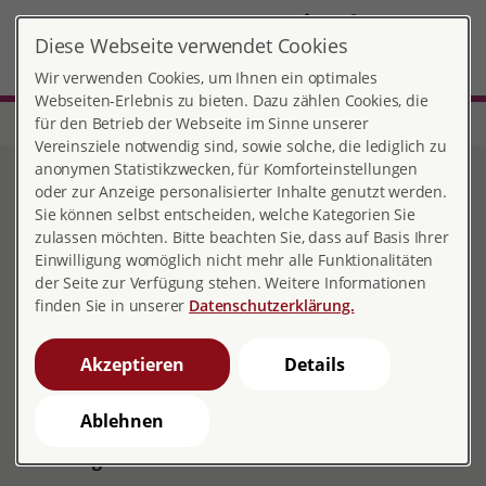
DE
Diese Webseite verwendet Cookies
Bad Segeberg
MENÜ
Wir verwenden Cookies, um Ihnen ein optimales
Webseiten-Erlebnis zu bieten. Dazu zählen Cookies, die
für den Betrieb der Webseite im Sinne unserer
Start
Schleswig-Holstein
Beratungsstelle Bad Segeberg
Team
Vereinsziele notwendig sind, sowie solche, die lediglich zu
anonymen Statistikzwecken, für Komforteinstellungen
Team
oder zur Anzeige personalisierter Inhalte genutzt werden.
Sie können selbst entscheiden, welche Kategorien Sie
zulassen möchten. Bitte beachten Sie, dass auf Basis Ihrer
Einwilligung womöglich nicht mehr alle Funktionalitäten
der Seite zur Verfügung stehen. Weitere Informationen
In der pro familia-Beratungsstelle in Bad Segeberg
finden Sie in unserer
Datenschutzerklärung.
sind für Sie da:
Akzeptieren
Details
Erstkontakt und Verwaltung
Anneka Lessentin, Büromanagement
Ablehnen
Beratung