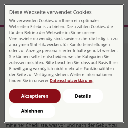
DE
Diese Webseite verwendet Cookies
Bad Oldesloe
MENÜ
Wir verwenden Cookies, um Ihnen ein optimales
Webseiten-Erlebnis zu bieten. Dazu zählen Cookies, die
für den Betrieb der Webseite im Sinne unserer
Start
Schleswig-Holstein
Beratungsstelle Bad Oldesloe
Wegweiser Schwangerschaft und Familie
Vereinsziele notwendig sind, sowie solche, die lediglich zu
anonymen Statistikzwecken, für Komforteinstellungen
oder zur Anzeige personalisierter Inhalte genutzt werden.
Wegweiser
Sie können selbst entscheiden, welche Kategorien Sie
zulassen möchten. Bitte beachten Sie, dass auf Basis Ihrer
Schwangerschaft und
Einwilligung womöglich nicht mehr alle Funktionalitäten
der Seite zur Verfügung stehen. Weitere Informationen
Familie
finden Sie in unserer
Datenschutzerklärung.
Akzeptieren
Details
Der faltbare Stadtplan ist mit vielen Informationen
Ablehnen
rund um Schwangerschaft und Geburt gespickt. Er
informiert die Frauen kompakt und übersichtlich, z.B.
mit einer Checkliste, was vor und nach der Geburt zu