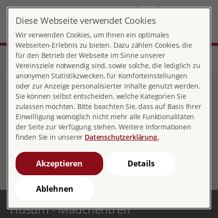
DE
Diese Webseite verwendet Cookies
Husum-Mädchentreff
MENÜ
Wir verwenden Cookies, um Ihnen ein optimales
Webseiten-Erlebnis zu bieten. Dazu zählen Cookies, die
für den Betrieb der Webseite im Sinne unserer
Start
Schleswig-Holstein
Beratungsstelle Husum-Mädchentreff
eigene Homepage
Vereinsziele notwendig sind, sowie solche, die lediglich zu
anonymen Statistikzwecken, für Komforteinstellungen
oder zur Anzeige personalisierter Inhalte genutzt werden.
eigene Homepage
Sie können selbst entscheiden, welche Kategorien Sie
zulassen möchten. Bitte beachten Sie, dass auf Basis Ihrer
Einwilligung womöglich nicht mehr alle Funktionalitäten
der Seite zur Verfügung stehen. Weitere Informationen
finden Sie in unserer
Datenschutzerklärung.
Ausführliche Infos über alle Angebote, Aktionen und
vieles mehr auf der eigenen Homepage des
Akzeptieren
Details
Mädchentreffs:
http://www.husumcitygirls.de/
Ablehnen
Husum - Mädchentreff