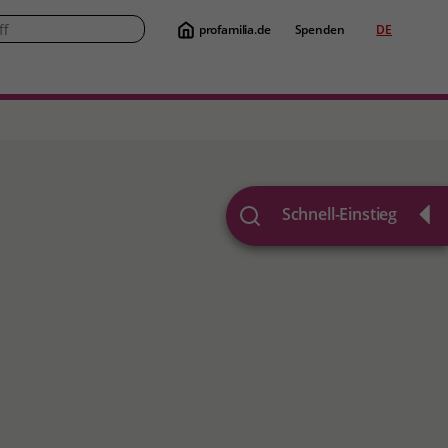
profamilia.de
Spenden
DE
Suche
Schnell-Einstieg