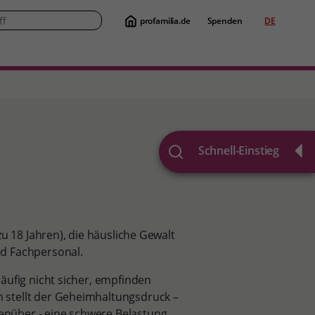
profamilia.de
Spenden
DE
Suche
Schnell-Einstieg
u 18 Jahren), die häusliche Gewalt
d Fachpersonal.
äufig nicht sicher, empfinden
 stellt der Geheimhaltungsdruck –
nüber - eine schwere Belastung