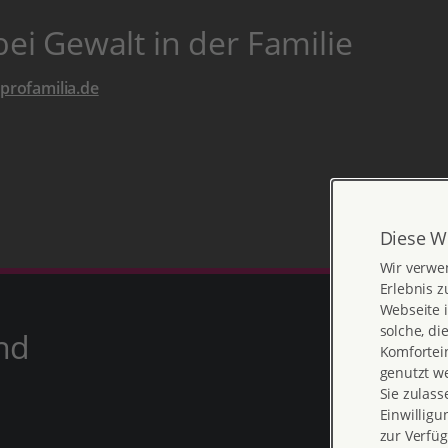
i Gewalt in der Familie
profamilia.de
Diese W
Wir verwe
Erlebnis z
Webseite i
solche, di
nd
Komfortein
genutzt w
Sie zulass
Einwilligu
zur Verfüg