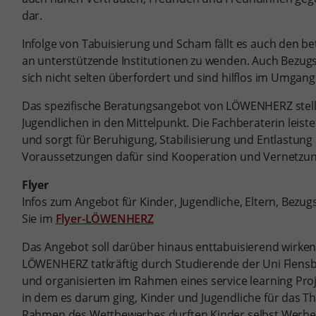
dar.
Infolge von Tabuisierung und Scham fällt es auch den bet
an unterstützende Institutionen zu wenden. Auch Bezug
sich nicht selten überfordert und sind hilflos im Umgang
Das spezifische Beratungsangebot von LÖWENHERZ stellt
Jugendlichen in den Mittelpunkt. Die Fachberaterin leist
und sorgt für Beruhigung, Stabilisierung und Entlastung
Voraussetzungen dafür sind Kooperation und Vernetzung
Flyer
Infos zum Angebot für Kinder, Jugendliche, Eltern, Bezu
Sie im
Flyer-LÖWENHERZ
Das Angebot soll darüber hinaus enttabuisierend wirken
LÖWENHERZ tatkräftig durch Studierende der Uni Flensbu
und organisierten im Rahmen eines service learning P
in dem es darum ging, Kinder und Jugendliche für das Th
Rahmen des Wettbewerbes durften Kinder selbst Werbepl