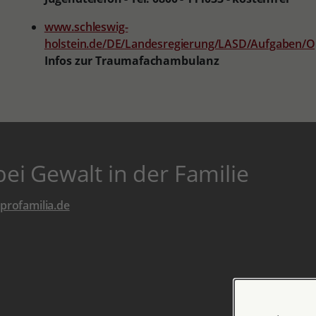
www.schleswig-
holstein.de/DE/Landesregierung/LASD/Aufgaben/
Infos zur Traumafachambulanz
i Gewalt in der Familie
profamilia.de