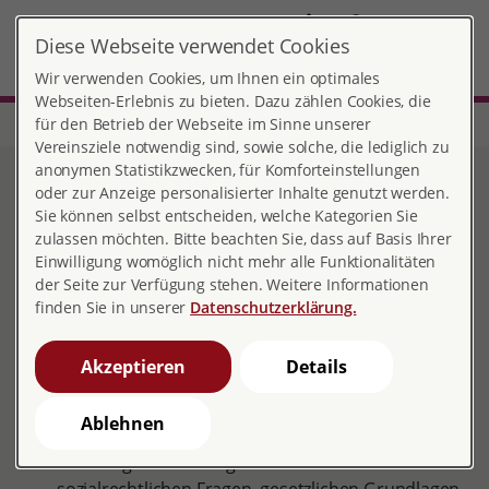
DE
Diese Webseite verwendet Cookies
Heide
MENÜ
Wir verwenden Cookies, um Ihnen ein optimales
Webseiten-Erlebnis zu bieten. Dazu zählen Cookies, die
für den Betrieb der Webseite im Sinne unserer
Start
Schleswig-Holstein
Beratungsstelle Heide
Angebot
Vereinsziele notwendig sind, sowie solche, die lediglich zu
anonymen Statistikzwecken, für Komforteinstellungen
Angebot
oder zur Anzeige personalisierter Inhalte genutzt werden.
Sie können selbst entscheiden, welche Kategorien Sie
zulassen möchten. Bitte beachten Sie, dass auf Basis Ihrer
Einwilligung womöglich nicht mehr alle Funktionalitäten
der Seite zur Verfügung stehen. Weitere Informationen
Wir bieten persönliche Beratungen in den Räumen der
finden Sie in unserer
Datenschutzerklärung.
Beratungsstelle und auf Wunsch Beratungen auch per
Telefon oder Video an. In jedem Fall bitten wir um eine
Akzeptieren
Details
telefonische
Anmeldung
.
Beratung
Ablehnen
Beratung für Schwangere und ihre Partner zu