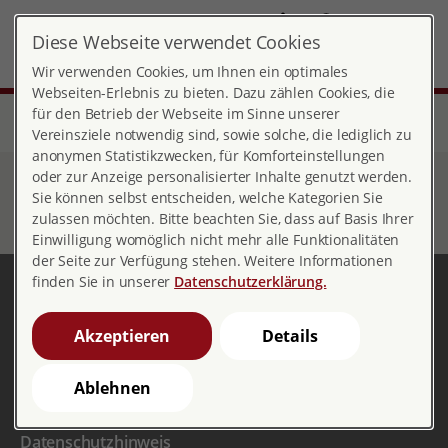
DE
Diese Webseite verwendet Cookies
Landesverband Rheinland-Pfalz
MENÜ
Wir verwenden Cookies, um Ihnen ein optimales
Webseiten-Erlebnis zu bieten. Dazu zählen Cookies, die
für den Betrieb der Webseite im Sinne unserer
Start
Über pro familia
Landesverbände
Rheinland-Pfalz
Stellenangebote
Vereinsziele notwendig sind, sowie solche, die lediglich zu
anonymen Statistikzwecken, für Komforteinstellungen
oder zur Anzeige personalisierter Inhalte genutzt werden.
Stellenangebote
Sie können selbst entscheiden, welche Kategorien Sie
zulassen möchten. Bitte beachten Sie, dass auf Basis Ihrer
Einwilligung womöglich nicht mehr alle Funktionalitäten
der Seite zur Verfügung stehen. Weitere Informationen
finden Sie in unserer
Datenschutzerklärung.
Landesverband Rheinland-Pfalz
Telefon: 06131 236350
Akzeptieren
Details
lv.rheinland-pfalz@profamilia.de
Ablehnen
Datenschutzhinweis