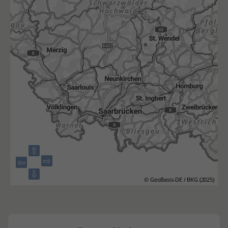
⇧
⇨
⇦
⇩
© GeoBasis-DE / BKG (2025)