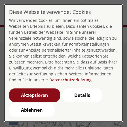
DE
Diese Webseite verwendet Cookies
Landesverband Saarland
MENÜ
Wir verwenden Cookies, um Ihnen ein optimales
Webseiten-Erlebnis zu bieten. Dazu zählen Cookies, die
für den Betrieb der Webseite im Sinne unserer
Start
Über pro familia
Landesverbände
Saarland
Beratungsstellen
Vereinsziele notwendig sind, sowie solche, die lediglich zu
anonymen Statistikzwecken, für Komforteinstellungen
oder zur Anzeige personalisierter Inhalte genutzt werden.
Beratungsstellen
Sie können selbst entscheiden, welche Kategorien Sie
zulassen möchten. Bitte beachten Sie, dass auf Basis Ihrer
Einwilligung womöglich nicht mehr alle Funktionalitäten
der Seite zur Verfügung stehen. Weitere Informationen
finden Sie in unserer
Datenschutzerklärung.
Beratungsstellen im Saarland
Akzeptieren
Details
+
Ablehnen
–