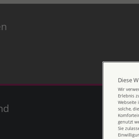
en
Diese W
Wir verwe
Erlebnis z
Webseite i
nd
solche, di
Komfortein
genutzt w
Sie zulass
Einwilligu