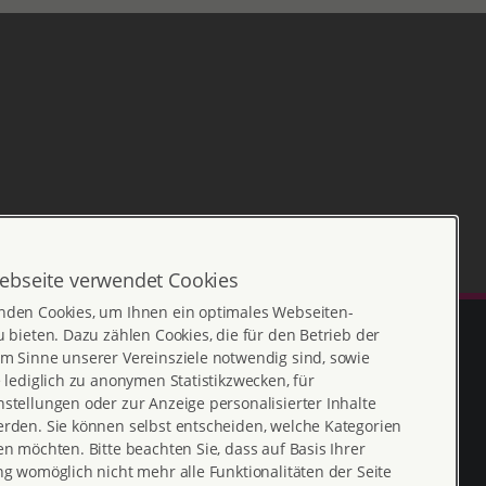
ebseite verwendet Cookies
nden Cookies, um Ihnen ein optimales Webseiten-
u bieten. Dazu zählen Cookies, die für den Betrieb der
m Sinne unserer Vereinsziele notwendig sind, sowie
e lediglich zu anonymen Statistikzwecken, für
stellungen oder zur Anzeige personalisierter Inhalte
erden. Sie können selbst entscheiden, welche Kategorien
en möchten. Bitte beachten Sie, dass auf Basis Ihrer
ng womöglich nicht mehr alle Funktionalitäten der Seite