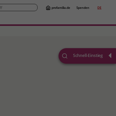
profamilia.de
Spenden
DE
Suche
Schnell-Einstieg