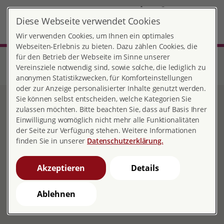
DE
Diese Webseite verwendet Cookies
Fürstenfeldbruck
MENÜ
Wir verwenden Cookies, um Ihnen ein optimales
Webseiten-Erlebnis zu bieten. Dazu zählen Cookies, die
für den Betrieb der Webseite im Sinne unserer
Start
Bayern
Beratungsstelle für Schwangerschaftsfragen Fürstenfeldbruck
Vereinsziele notwendig sind, sowie solche, die lediglich zu
Sexualpädagogik/Sexuelle Bildung
anonymen Statistikzwecken, für Komforteinstellungen
oder zur Anzeige personalisierter Inhalte genutzt werden.
Sie können selbst entscheiden, welche Kategorien Sie
Sexualpädagogik|Sexuelle
zulassen möchten. Bitte beachten Sie, dass auf Basis Ihrer
Einwilligung womöglich nicht mehr alle Funktionalitäten
Bildung
der Seite zur Verfügung stehen. Weitere Informationen
finden Sie in unserer
Datenschutzerklärung.
Akzeptieren
Details
Für Kinder und Jugendliche
Ablehnen