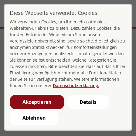
DE
Diese Webseite verwendet Cookies
München-Nord
MENÜ
Wir verwenden Cookies, um Ihnen ein optimales
Webseiten-Erlebnis zu bieten. Dazu zählen Cookies, die
für den Betrieb der Webseite im Sinne unserer
Start
Bayern
Beratungsstelle München-Nord
Veranstaltungen
Vereinsziele notwendig sind, sowie solche, die lediglich zu
anonymen Statistikzwecken, für Komforteinstellungen
Veranstaltungen
oder zur Anzeige personalisierter Inhalte genutzt werden.
Sie können selbst entscheiden, welche Kategorien Sie
zulassen möchten. Bitte beachten Sie, dass auf Basis Ihrer
Einwilligung womöglich nicht mehr alle Funktionalitäten
der Seite zur Verfügung stehen. Weitere Informationen
finden Sie in unserer
Datenschutzerklärung.
*online* Infoveranstaltungen zum Thema
Elterngeld, -zeit & finanziellen Hilfen des
Akzeptieren
Details
Ortsverbandes pro familia München finden
Sie
hier
Ablehnen