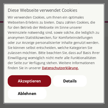
DE
Diese Webseite verwendet Cookies
München
MENÜ
Wir verwenden Cookies, um Ihnen ein optimales
Webseiten-Erlebnis zu bieten. Dazu zählen Cookies, die
für den Betrieb der Webseite im Sinne unserer
Start
Bayern
Ortsverband München
Veranstaltungen pro familia München
Vereinsziele notwendig sind, sowie solche, die lediglich zu
anonymen Statistikzwecken, für Komforteinstellungen
oder zur Anzeige personalisierter Inhalte genutzt werden.
Veranstaltungen pro
Sie können selbst entscheiden, welche Kategorien Sie
zulassen möchten. Bitte beachten Sie, dass auf Basis Ihrer
familia München
Einwilligung womöglich nicht mehr alle Funktionalitäten
der Seite zur Verfügung stehen. Weitere Informationen
finden Sie in unserer
Datenschutzerklärung.
Akzeptieren
Details
20.08.2026 09:30
- online
*online* Infoveranstaltung
Ablehnen
Elterngeld, Elternzeit etc.