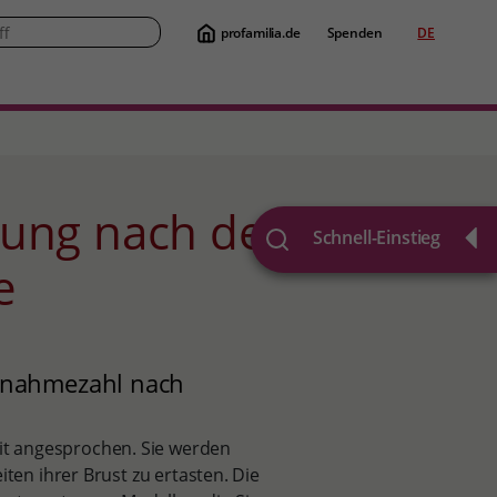
profamilia.de
Spenden
DE
Suche
Schnell-Einstieg
e
ilnahmezahl nach
t angesprochen. Sie werden
iten ihrer Brust zu ertasten. Die