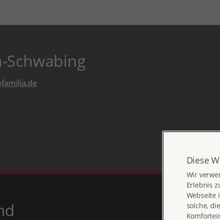
n-Schwabing
amilia.de
Diese W
Wir verwe
Erlebnis z
Webseite i
nd
solche, di
Komfortein