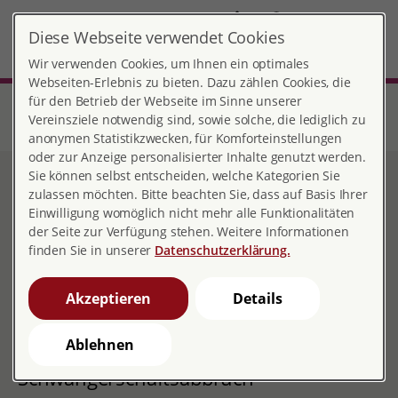
DE
EN
Diese Webseite verwendet Cookies
München-Schwabing
MENÜ
Wir verwenden Cookies, um Ihnen ein optimales
Webseiten-Erlebnis zu bieten. Dazu zählen Cookies, die
für den Betrieb der Webseite im Sinne unserer
Start
Bayern
Beratungsstelle München-Schwabing
Schwangerschaft und Elternsein
Vereinsziele notwendig sind, sowie solche, die lediglich zu
Nach einem Schwangerschaftsabbruch
anonymen Statistikzwecken, für Komforteinstellungen
oder zur Anzeige personalisierter Inhalte genutzt werden.
Sie können selbst entscheiden, welche Kategorien Sie
Nach einem
zulassen möchten. Bitte beachten Sie, dass auf Basis Ihrer
Einwilligung womöglich nicht mehr alle Funktionalitäten
Schwangerschaftsabbruch
der Seite zur Verfügung stehen. Weitere Informationen
finden Sie in unserer
Datenschutzerklärung.
Akzeptieren
Details
Wir beraten, informieren und
unterstützen Frauen, Männer und
Ablehnen
Paare nach einem
Schwangerschaftsabbruch