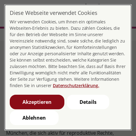
DE
Diese Webseite verwendet Cookies
München
MENÜ
Wir verwenden Cookies, um Ihnen ein optimales
Webseiten-Erlebnis zu bieten. Dazu zählen Cookies, die
für den Betrieb der Webseite im Sinne unserer
Start
Bayern
Ortsverband München
Pia - pro familia in action
Vereinsziele notwendig sind, sowie solche, die lediglich zu
anonymen Statistikzwecken, für Komforteinstellungen
Pia - pro familia in action
oder zur Anzeige personalisierter Inhalte genutzt werden.
Sie können selbst entscheiden, welche Kategorien Sie
zulassen möchten. Bitte beachten Sie, dass auf Basis Ihrer
Einwilligung womöglich nicht mehr alle Funktionalitäten
der Seite zur Verfügung stehen. Weitere Informationen
Pia München
finden Sie in unserer
Datenschutzerklärung.
Wer sind wir?
Akzeptieren
Details
Hey! Wir sind die Münchener Netzwerkgruppe
profamilia in action- kurz Pia.
Ablehnen
Wir sind ein queer feministischer Zusammenschluss
junger Menschen zwischen 18 - 30 Jahren aus
München, die sich aktiv für reproduktive Rechte,