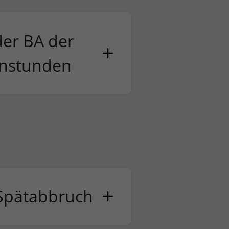
der BA der
enstunden
Spätabbruch