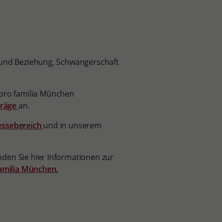
und Beziehung, Schwangerschaft
ro familia München
träge
an.
essebereich
und in unserem
den Sie hier Informationen zur
familia München.