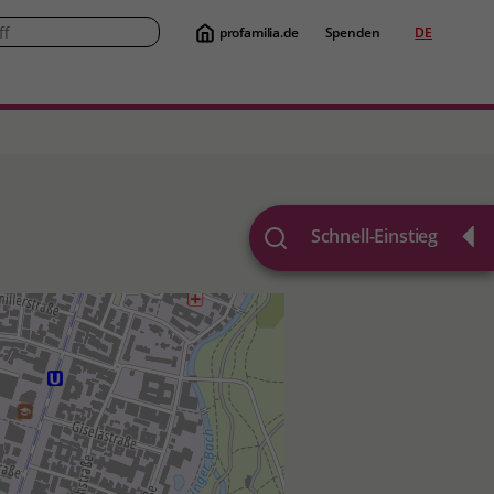
profamilia.de
Spenden
DE
Suche
Schnell-Einstieg