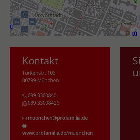
⇧
⇨
⇦
⇩
Kontakt
S
u
Türkenstr. 103
80799 München
089 3300840
089 33008426
muenchen@profamilia.de
www.profamilia.de/muenchen