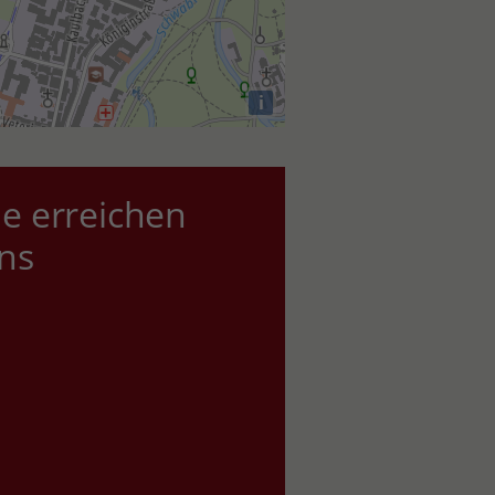
i
ie erreichen
ns