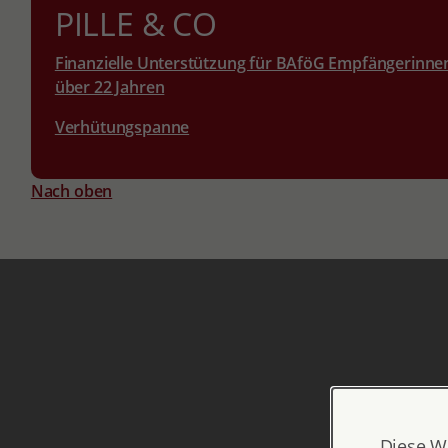
PILLE & CO
Finanzielle Unterstützung für BAföG Empfängerinne
über 22 Jahren
Verhütungspanne
Nach oben
Diese W