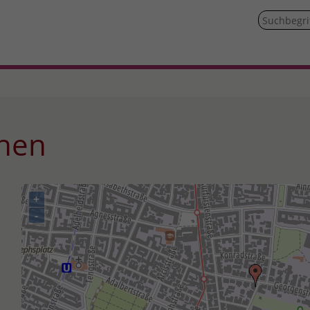
chen
+
-