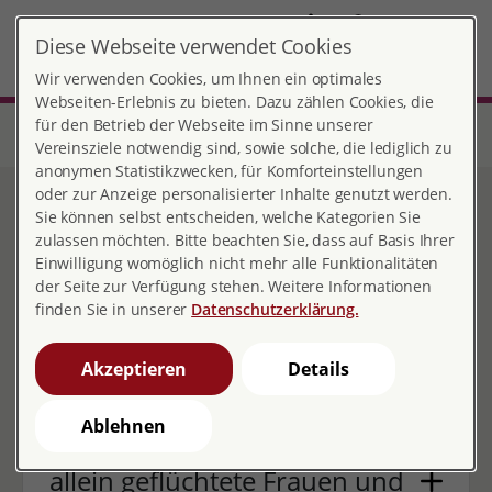
DE
Diese Webseite verwendet Cookies
München
MENÜ
Wir verwenden Cookies, um Ihnen ein optimales
Webseiten-Erlebnis zu bieten. Dazu zählen Cookies, die
für den Betrieb der Webseite im Sinne unserer
Start
Bayern
Ortsverband München
Stiftung pro familia München
Projekte
Projektübersicht
Vereinsziele notwendig sind, sowie solche, die lediglich zu
anonymen Statistikzwecken, für Komforteinstellungen
oder zur Anzeige personalisierter Inhalte genutzt werden.
Projektübersicht
Sie können selbst entscheiden, welche Kategorien Sie
zulassen möchten. Bitte beachten Sie, dass auf Basis Ihrer
Einwilligung womöglich nicht mehr alle Funktionalitäten
der Seite zur Verfügung stehen. Weitere Informationen
finden Sie in unserer
Datenschutzerklärung.
2018: „Scheiden tut weh“…
Akzeptieren
Details
Ablehnen
2018: Neues Zuhause für
allein geflüchtete Frauen und