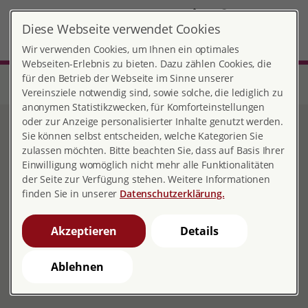
DE
Diese Webseite verwendet Cookies
Wittenberge
MENÜ
Wir verwenden Cookies, um Ihnen ein optimales
Webseiten-Erlebnis zu bieten. Dazu zählen Cookies, die
für den Betrieb der Webseite im Sinne unserer
Start
Brandenburg
Beratungsstelle Wittenberge
Beratung zur Vertraulichen Geburt
Vereinsziele notwendig sind, sowie solche, die lediglich zu
anonymen Statistikzwecken, für Komforteinstellungen
oder zur Anzeige personalisierter Inhalte genutzt werden.
Beratung zur Vertraulichen
Sie können selbst entscheiden, welche Kategorien Sie
zulassen möchten. Bitte beachten Sie, dass auf Basis Ihrer
Geburt
Einwilligung womöglich nicht mehr alle Funktionalitäten
der Seite zur Verfügung stehen. Weitere Informationen
finden Sie in unserer
Datenschutzerklärung.
Schwanger? Und keiner darf es
Akzeptieren
Details
wissen?
Ablehnen
Wir als pro familia Wittenberge sind eine anerkannte
Beratungsstelle zur sog. Vertraulichen Geburt.