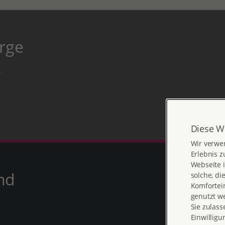
erge
e
Diese W
Wir verwe
Erlebnis z
Webseite i
nd
solche, di
Komfortein
genutzt w
Sie zulass
Einwilligu