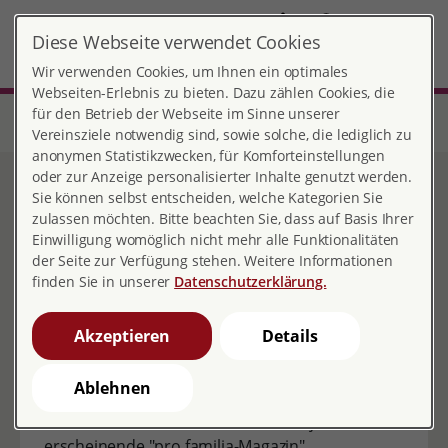
DE
Diese Webseite verwendet Cookies
Friedberg
MENÜ
Wir verwenden Cookies, um Ihnen ein optimales
Webseiten-Erlebnis zu bieten. Dazu zählen Cookies, die
für den Betrieb der Webseite im Sinne unserer
Start
Hessen
Beratungsstelle Friedberg
Über uns
Mitgliedschaft
Vereinsziele notwendig sind, sowie solche, die lediglich zu
anonymen Statistikzwecken, für Komforteinstellungen
oder zur Anzeige personalisierter Inhalte genutzt werden.
Mitgliedschaft
Sie können selbst entscheiden, welche Kategorien Sie
zulassen möchten. Bitte beachten Sie, dass auf Basis Ihrer
Einwilligung womöglich nicht mehr alle Funktionalitäten
der Seite zur Verfügung stehen. Weitere Informationen
finden Sie in unserer
Datenschutzerklärung.
Werden Sie Mitglied!
Akzeptieren
Details
Die Arbeit von pro familia können Sie mit einer
Mitgliedschaft unterstützen.
Ablehnen
Eine Jahresmitgliedschaft bei pro familia kostet
41,00 EUR und beinhaltet das vierteljährlich
erscheinende "pro familia-Magazin".