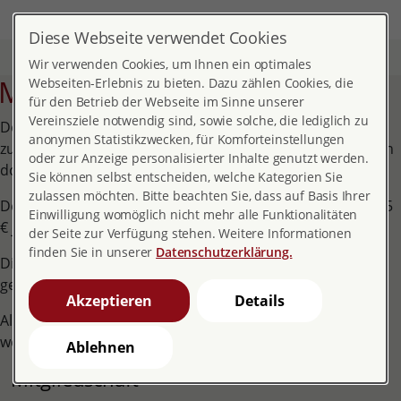
DE
MENÜ
Diese Webseite verwendet Cookies
Start
Über pro familia
Mitgliedschaft
Wir verwenden Cookies, um Ihnen ein optimales
Mitgliedschaft beantragen
Webseiten-Erlebnis zu bieten. Dazu zählen Cookies, die
für den Betrieb der Webseite im Sinne unserer
Vereinsziele notwendig sind, sowie solche, die lediglich zu
Der unverbindliche Antrag auf Mitgliedschaft wird an den
anonymen Statistikzwecken, für Komforteinstellungen
zuständigen Landesverband weitergeleitet. Sie erhalten von
oder zur Anzeige personalisierter Inhalte genutzt werden.
dort nähere Informationen über eine Mitgliedschaft.
Sie können selbst entscheiden, welche Kategorien Sie
zulassen möchten. Bitte beachten Sie, dass auf Basis Ihrer
Der Mitgliedsbeitrag variiert je nach Ort zwischen 30 und 55
Einwilligung womöglich nicht mehr alle Funktionalitäten
€ jährlich.
der Seite zur Verfügung stehen. Weitere Informationen
finden Sie in unserer
Datenschutzerklärung.
Die von Ihnen eingegebenen Daten werden von uns nicht
gespeichert, sondern nur für evtl. Rückfragen verwendet.
Akzeptieren
Details
Alle mit einem * markierten Felder müssen ausgefüllt
werden.
Ablehnen
Mitgliedschaft