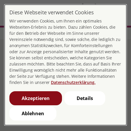
DE
Diese Webseite verwendet Cookies
Kassel
MENÜ
Wir verwenden Cookies, um Ihnen ein optimales
Webseiten-Erlebnis zu bieten. Dazu zählen Cookies, die
für den Betrieb der Webseite im Sinne unserer
Start
Hessen
Beratungsstelle Kassel
Fortbildungsangebot
Vereinsziele notwendig sind, sowie solche, die lediglich zu
anonymen Statistikzwecken, für Komforteinstellungen
Fortbildungsangebot
oder zur Anzeige personalisierter Inhalte genutzt werden.
Sie können selbst entscheiden, welche Kategorien Sie
zulassen möchten. Bitte beachten Sie, dass auf Basis Ihrer
Einwilligung womöglich nicht mehr alle Funktionalitäten
der Seite zur Verfügung stehen. Weitere Informationen
Fortbildungsangebot
finden Sie in unserer
Datenschutzerklärung.
Wir bieten zu den unterschiedlichsten Themenfeldern
im Kontext von Liebe, Partnerschaft und Sexualität
Akzeptieren
Details
Workshops, Informationsabenden und Fortbildungen
an. Sollte Sie an einer Veranstaltung interessiert sein,
Ablehnen
wenden Sie sich gerne an uns.