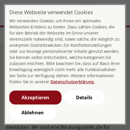
DE
Diese Webseite verwendet Cookies
Wiesbaden
MENÜ
Wir verwenden Cookies, um Ihnen ein optimales
Webseiten-Erlebnis zu bieten. Dazu zählen Cookies, die
für den Betrieb der Webseite im Sinne unserer
Start
Hessen
Beratungsstelle Wiesbaden
Sexuelle Orientierung und geschlechtliche Identität (LSBT*IAQ)
Vereinsziele notwendig sind, sowie solche, die lediglich zu
anonymen Statistikzwecken, für Komforteinstellungen
oder zur Anzeige personalisierter Inhalte genutzt werden.
Sexuelle Orientierung und
Sie können selbst entscheiden, welche Kategorien Sie
zulassen möchten. Bitte beachten Sie, dass auf Basis Ihrer
geschlechtliche Identität
Einwilligung womöglich nicht mehr alle Funktionalitäten
der Seite zur Verfügung stehen. Weitere Informationen
(LSBT*IAQ)
finden Sie in unserer
Datenschutzerklärung.
Akzeptieren
Details
Die pro familia Wiesbaden/Limburg versteht sich als
Ablehnen
Anlaufstelle für Menschen aller sexuellen und
romantischen Orientierungen und geschlechtlichen
Identitäten. Wir sind eine Beratungsstelle, die für