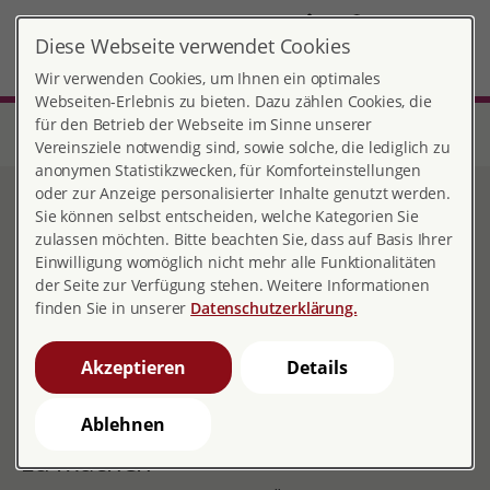
DE
Diese Webseite verwendet Cookies
Göttingen
MENÜ
Wir verwenden Cookies, um Ihnen ein optimales
Webseiten-Erlebnis zu bieten. Dazu zählen Cookies, die
für den Betrieb der Webseite im Sinne unserer
Start
Niedersachsen
Beratungsstelle Göttingen
Sexuelle Bildung
Gewaltpräventionsprojekt "Ziggy zeigt Zähne"
Vereinsziele notwendig sind, sowie solche, die lediglich zu
anonymen Statistikzwecken, für Komforteinstellungen
oder zur Anzeige personalisierter Inhalte genutzt werden.
Gewaltpräventionsprojekt
Sie können selbst entscheiden, welche Kategorien Sie
zulassen möchten. Bitte beachten Sie, dass auf Basis Ihrer
"Ziggy zeigt Zähne"
Einwilligung womöglich nicht mehr alle Funktionalitäten
der Seite zur Verfügung stehen. Weitere Informationen
finden Sie in unserer
Datenschutzerklärung.
Präventionsprojekt gegen sexuelle
Akzeptieren
Details
Gewalt "Ziggy zeigt Zähne"
Kinder schützen - ohne ihnen Angst
Ablehnen
zu machen