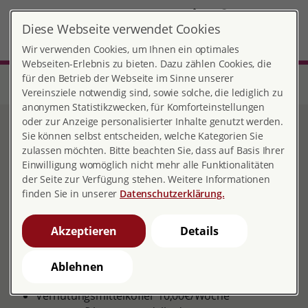
DE
Diese Webseite verwendet Cookies
Göttingen
MENÜ
Wir verwenden Cookies, um Ihnen ein optimales
Webseiten-Erlebnis zu bieten. Dazu zählen Cookies, die
für den Betrieb der Webseite im Sinne unserer
Start
Niedersachsen
Beratungsstelle Göttingen
Sexuelle Bildung
Verleih sexualpädagogischer Materialien
Vereinsziele notwendig sind, sowie solche, die lediglich zu
anonymen Statistikzwecken, für Komforteinstellungen
oder zur Anzeige personalisierter Inhalte genutzt werden.
Verleih
Sie können selbst entscheiden, welche Kategorien Sie
zulassen möchten. Bitte beachten Sie, dass auf Basis Ihrer
sexualpädagogischer
Einwilligung womöglich nicht mehr alle Funktionalitäten
der Seite zur Verfügung stehen. Weitere Informationen
Materialien
finden Sie in unserer
Datenschutzerklärung.
Akzeptieren
Details
Verleih von folgenden
Ablehnen
sexualpädagogischen Materialien:
Verhütungsmittelkoffer 10,00€/Woche