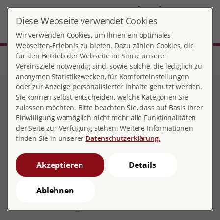
DE
Diese Webseite verwendet Cookies
Oldenburg
MENÜ
Wir verwenden Cookies, um Ihnen ein optimales
Webseiten-Erlebnis zu bieten. Dazu zählen Cookies, die
für den Betrieb der Webseite im Sinne unserer
Start
Niedersachsen
Beratungsstelle Oldenburg
Sexuelle Bildung
Vereinsziele notwendig sind, sowie solche, die lediglich zu
anonymen Statistikzwecken, für Komforteinstellungen
oder zur Anzeige personalisierter Inhalte genutzt werden.
Sexuelle Bildung
Sie können selbst entscheiden, welche Kategorien Sie
zulassen möchten. Bitte beachten Sie, dass auf Basis Ihrer
Einwilligung womöglich nicht mehr alle Funktionalitäten
der Seite zur Verfügung stehen. Weitere Informationen
finden Sie in unserer
Datenschutzerklärung.
Angebote der Sexuellen Bildung
Sexualität ist ein wichtiger Aspekt menschlichen
Akzeptieren
Details
Wohlbefindens, ein Grundbedürfnis von der Kindheit
bis ins Alter und ein Menschenrecht. Sie ist ein
Ablehnen
lebenslanger individueller Lernprozess mit sich
verändernden Fragen und Bedürfnissen.