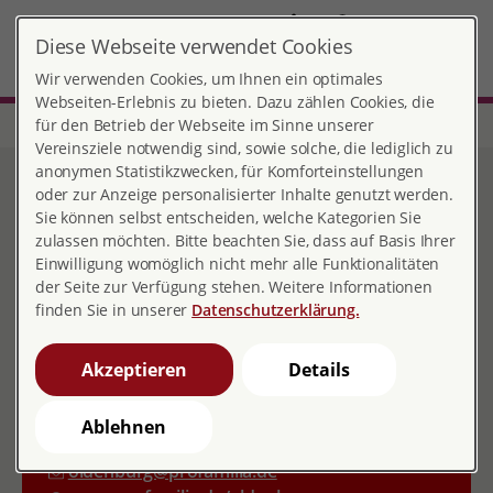
DE
EN
Diese Webseite verwendet Cookies
Oldenburg
MENÜ
Wir verwenden Cookies, um Ihnen ein optimales
Webseiten-Erlebnis zu bieten. Dazu zählen Cookies, die
für den Betrieb der Webseite im Sinne unserer
Start
Niedersachsen
Beratungsstelle Oldenburg
Vereinsziele notwendig sind, sowie solche, die lediglich zu
Beratungsstelle Oldenburg
anonymen Statistikzwecken, für Komforteinstellungen
oder zur Anzeige personalisierter Inhalte genutzt werden.
Sie können selbst entscheiden, welche Kategorien Sie
zulassen möchten. Bitte beachten Sie, dass auf Basis Ihrer
Einwilligung womöglich nicht mehr alle Funktionalitäten
Kontakt
der Seite zur Verfügung stehen. Weitere Informationen
finden Sie in unserer
Datenschutzerklärung.
Rosenstraße 44
26122 Oldenburg
Akzeptieren
Details
0441 88095
0441 884217
Ablehnen
oldenburg@profamilia.de