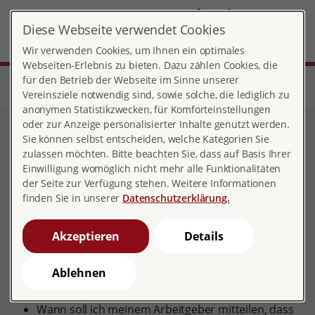
DE
Diese Webseite verwendet Cookies
Burscheid
MENÜ
Wir verwenden Cookies, um Ihnen ein optimales
Webseiten-Erlebnis zu bieten. Dazu zählen Cookies, die
für den Betrieb der Webseite im Sinne unserer
Start
Nordrhein-Westfalen
Beratungsstelle Burscheid
Beratung in der Schwangerschaft
Vereinsziele notwendig sind, sowie solche, die lediglich zu
anonymen Statistikzwecken, für Komforteinstellungen
oder zur Anzeige personalisierter Inhalte genutzt werden.
Beratung in der
Sie können selbst entscheiden, welche Kategorien Sie
zulassen möchten. Bitte beachten Sie, dass auf Basis Ihrer
Schwangerschaft
Einwilligung womöglich nicht mehr alle Funktionalitäten
der Seite zur Verfügung stehen. Weitere Informationen
finden Sie in unserer
Datenschutzerklärung.
Akzeptieren
Details
Noch bevor der Bauch sichtbar wird, können viele
Ablehnen
Fragen entstehen:
Wann soll ich meinem Arbeitgeber mitteilen, dass