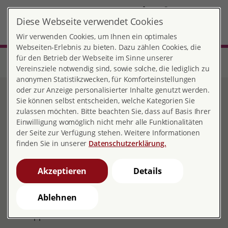
DE
Diese Webseite verwendet Cookies
Burscheid
MENÜ
Wir verwenden Cookies, um Ihnen ein optimales
Webseiten-Erlebnis zu bieten. Dazu zählen Cookies, die
für den Betrieb der Webseite im Sinne unserer
Start
Nordrhein-Westfalen
Beratungsstelle Burscheid
Sexualität und geistige Behinderung
Vereinsziele notwendig sind, sowie solche, die lediglich zu
anonymen Statistikzwecken, für Komforteinstellungen
oder zur Anzeige personalisierter Inhalte genutzt werden.
Sexualität und geistige
Sie können selbst entscheiden, welche Kategorien Sie
zulassen möchten. Bitte beachten Sie, dass auf Basis Ihrer
Behinderung
Einwilligung womöglich nicht mehr alle Funktionalitäten
der Seite zur Verfügung stehen. Weitere Informationen
finden Sie in unserer
Datenschutzerklärung.
Menschen mit geistiger Behinderung können sich an
Akzeptieren
Details
uns wenden mit Fragen zur Sexualaufklärung, zum
Kinderwunsch, zur Verhütung und rund um Sexualität
Ablehnen
und Partnerschaft. Die Gespräche können einzeln oder
in Gruppen stattfinden.