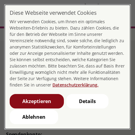
DE
Diese Webseite verwendet Cookies
Gladbeck
MENÜ
Wir verwenden Cookies, um Ihnen ein optimales
Webseiten-Erlebnis zu bieten. Dazu zählen Cookies, die
für den Betrieb der Webseite im Sinne unserer
Start
Nordrhein-Westfalen
Beratungsstelle Gladbeck
Spenden
Vereinsziele notwendig sind, sowie solche, die lediglich zu
anonymen Statistikzwecken, für Komforteinstellungen
Sie unterstützen unsere
oder zur Anzeige personalisierter Inhalte genutzt werden.
Sie können selbst entscheiden, welche Kategorien Sie
Arbeit durch Spenden:
zulassen möchten. Bitte beachten Sie, dass auf Basis Ihrer
Einwilligung womöglich nicht mehr alle Funktionalitäten
der Seite zur Verfügung stehen. Weitere Informationen
finden Sie in unserer
Datenschutzerklärung.
pro familia ist eine nicht-konfessionelle, parteipolitisch
und von kirchlichen Trägern unabhängige
Akzeptieren
Details
Beratungseinrichtung. Wenn Sie möchten, dass das
Angebot von pro familia auch in Zukunft erhalten
Ablehnen
bleibt, helfen Sie uns mit einer Spende!
Spendenkonto: