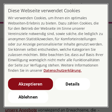
DE
Diese Webseite verwendet Cookies
Witten-Horizonte
MENÜ
Wir verwenden Cookies, um Ihnen ein optimales
Webseiten-Erlebnis zu bieten. Dazu zählen Cookies, die
für den Betrieb der Webseite im Sinne unserer
Start
Nordrhein-Westfalen
Beratungsstelle Witten-Horizonte
Prävention sexualisierter Gewalt
Vereinsziele notwendig sind, sowie solche, die lediglich zu
anonymen Statistikzwecken, für Komforteinstellungen
oder zur Anzeige personalisierter Inhalte genutzt werden.
Prävention sexualisierter
Sie können selbst entscheiden, welche Kategorien Sie
zulassen möchten. Bitte beachten Sie, dass auf Basis Ihrer
Gewalt
Einwilligung womöglich nicht mehr alle Funktionalitäten
der Seite zur Verfügung stehen. Weitere Informationen
finden Sie in unserer
Datenschutzerklärung.
Sich stark machen für Kinder und
Akzeptieren
Details
Jugendliche
Ablehnen
Erwachsene sind gefragt und gefordert, wenn es um
Kinder- und Jugendschutz geht. Darum richten sich
unsere Angebote
vorwiegend an Erwachsene, die -