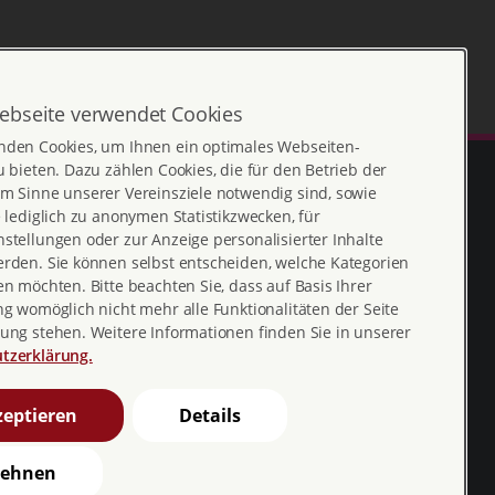
ebseite verwendet Cookies
nden Cookies, um Ihnen ein optimales Webseiten-
u bieten. Dazu zählen Cookies, die für den Betrieb der
m Sinne unserer Vereinsziele notwendig sind, sowie
e lediglich zu anonymen Statistikzwecken, für
stellungen oder zur Anzeige personalisierter Inhalte
erden. Sie können selbst entscheiden, welche Kategorien
en möchten. Bitte beachten Sie, dass auf Basis Ihrer
ng womöglich nicht mehr alle Funktionalitäten der Seite
ung stehen. Weitere Informationen finden Sie in unserer
Erklärung zur
profamilia_bv
tzerklärung.
Barrierefreiheit
youtube
eptieren
Details
Barriere melden
profamilia.bv
lehnen
pro familia pia