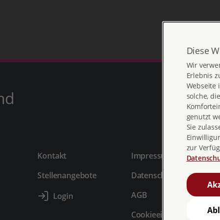
Diese W
Wir verwe
Erlebnis z
Webseite i
nd
solche, di
Komfortein
genutzt w
Sie zulass
Einwilligu
zur Verfüg
Kontakt
Impressum
Datenschu
Stellenangebote
Datenschutz
Akz
AGB
Ab
Cookieeinstellungen