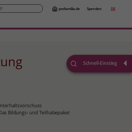
profamilia.de
Spenden
DE
Suche
atung
Schnell-Einstieg
/Unterhaltsvorschuss
 Das Bildungs- und Teilhabepaket