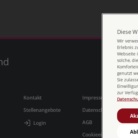
Diese W
Wir verwe
Erlebnis z
Webseite i
nd
solche, di
Komfortein
genutzt w
Sie zulass
Einwilligu
zur Verfüg
Kontakt
Impressum
Datenschu
Stellenangebote
Datenschutz
Akz
AGB
Ab
Cookieeinstellungen