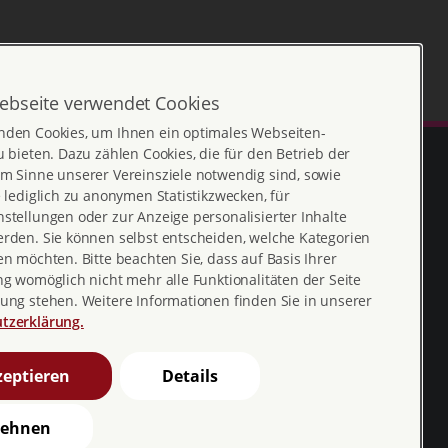
ebseite verwendet Cookies
nden Cookies, um Ihnen ein optimales Webseiten-
u bieten. Dazu zählen Cookies, die für den Betrieb der
m Sinne unserer Vereinsziele notwendig sind, sowie
e lediglich zu anonymen Statistikzwecken, für
stellungen oder zur Anzeige personalisierter Inhalte
erden. Sie können selbst entscheiden, welche Kategorien
en möchten. Bitte beachten Sie, dass auf Basis Ihrer
ng womöglich nicht mehr alle Funktionalitäten der Seite
ung stehen. Weitere Informationen finden Sie in unserer
Erklärung zur
profamilia_bv
tzerklärung.
Barrierefreiheit
youtube
eptieren
Details
Barriere melden
profamilia.bv
lehnen
pro familia pia