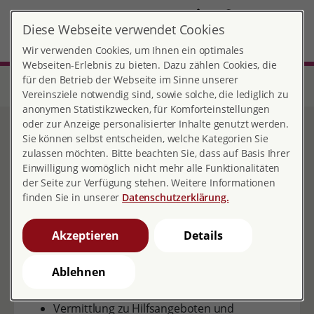
DE
Diese Webseite verwendet Cookies
MENÜ
Wir verwenden Cookies, um Ihnen ein optimales
Webseiten-Erlebnis zu bieten. Dazu zählen Cookies, die
für den Betrieb der Webseite im Sinne unserer
Start
Sachsen
Beratungsstelle Dresden
Beratungsangebote
Beratung bei Fehl- und Totgeburt
Vereinsziele notwendig sind, sowie solche, die lediglich zu
anonymen Statistikzwecken, für Komforteinstellungen
oder zur Anzeige personalisierter Inhalte genutzt werden.
Beratung bei Fehl- und
Sie können selbst entscheiden, welche Kategorien Sie
zulassen möchten. Bitte beachten Sie, dass auf Basis Ihrer
Totgeburt
Einwilligung womöglich nicht mehr alle Funktionalitäten
der Seite zur Verfügung stehen. Weitere Informationen
finden Sie in unserer
Datenschutzerklärung.
Akzeptieren
Details
Die Beratung bei Fehl- und Totgeburt beinhaltet:
Ablehnen
Psychosoziale Begleitung
Trauerbegleitung
Vermittlung zu Hilfsangeboten und